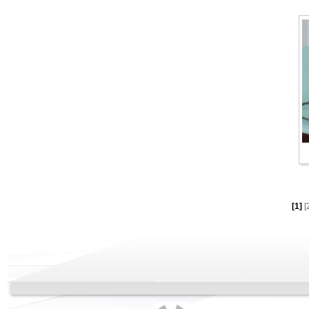
[1]
[