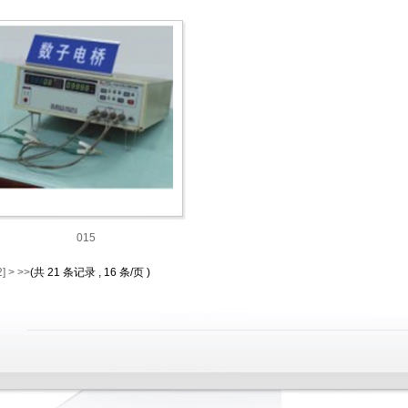
015
2]
>
>>
(共 21 条记录 , 16 条/页 )