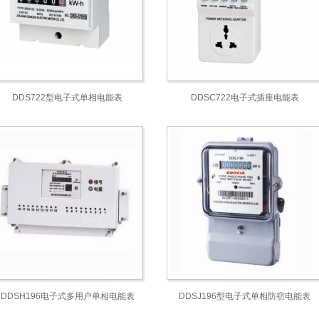
DDS722型电子式单相电能表
DDSC722电子式插座电能表
DDSH196电子式多用户单相电能表
DDSJ196型电子式单相防窃电能表