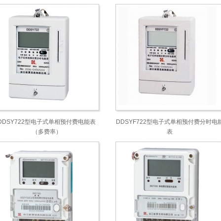
DDSY722型电子式单相预付费电能表
DDSYF722型电子式单相预付费分时电
（多费率）
表