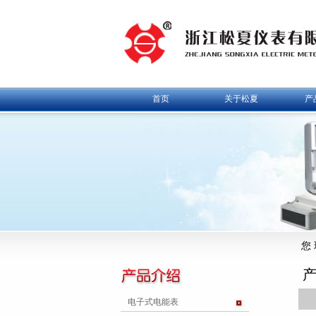
首页
关于松夏
产
您
电子式电能表