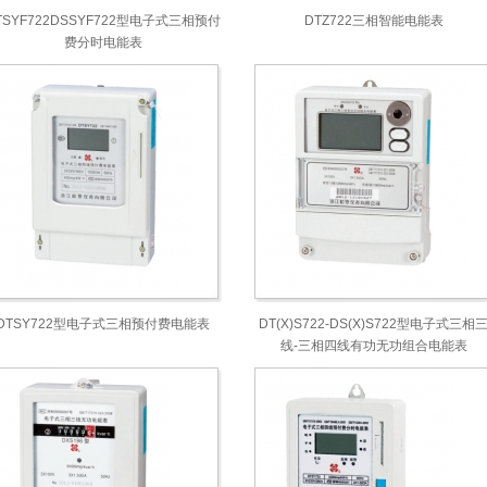
TSYF722DSSYF722型电子式三相预付
DTZ722三相智能电能表
费分时电能表
DTSY722型电子式三相预付费电能表
DT(X)S722-DS(X)S722型电子式三相
线-三相四线有功无功组合电能表