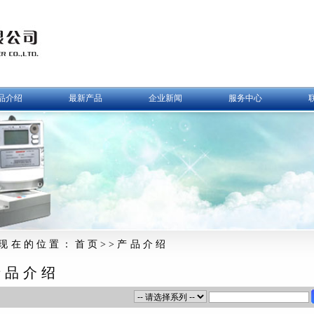
品介绍
最新产品
企业新闻
服务中心
现在的位置：首页>>产品介绍
产品介绍