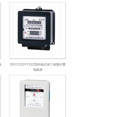
能
DDY222DTY222型机电式单三相预付费
电能表