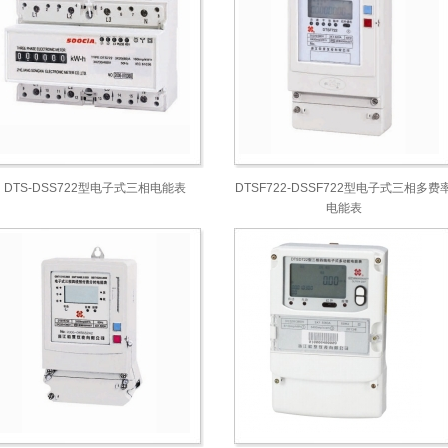
DTS-DSS722型电子式三相电能表
DTSF722-DSSF722型电子式三相多费
电能表